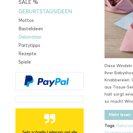
SALE %
GEBURTSTAGSIDEEN
Mottos
Bastelideen
Dekoration
Partytipps
Rezepte
Spiele
Diese Windeln
Ihrer Babysho
Knabbereien. 
aus Tissue-Ser
halt sorgt ein
so macht Wind
Mehr lesen
Tags:
Dekorat
Sehr schnelle Lieferung und alle
Tischdekorati