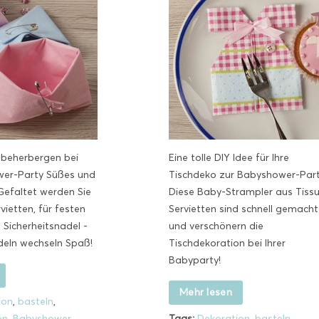
 beherbergen bei
Eine tolle DIY Idee für Ihre
wer-Party Süßes und
Tischdeko zur Babyshower-Part
Gefaltet werden Sie
Diese Baby-Strampler aus Tiss
vietten, für festen
Servietten sind schnell gemacht
e Sicherheitsnadel -
und verschönern die
eln wechseln Spaß!
Tischdekoration bei Ihrer
Babyparty!
Mehr lesen
ion
,
basteln
,
on
,
Babyshower
,
Tags:
Dekoration
,
basteln
,