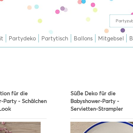
it
Partydeko
Partytisch
Ballons
Mitgebsel
B
ion für die
Süße Deko für die
-Party - Schälchen
Babyshower-Party -
Look
Servietten-Strampler