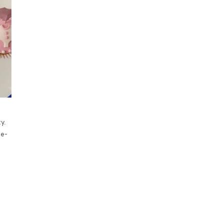
y.
ue-