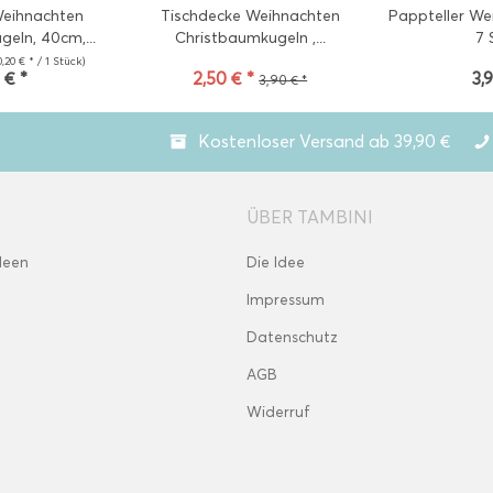
Weihnachten
Tischdecke Weihnachten
Pappteller We
eln, 40cm,...
Christbaumkugeln ,...
7 
0,20 € * / 1 Stück)
 € *
2,50 € *
3,
3,90 € *
Kostenloser Versand ab 39,90 €
ÜBER TAMBINI
deen
Die Idee
Impressum
Datenschutz
AGB
Widerruf