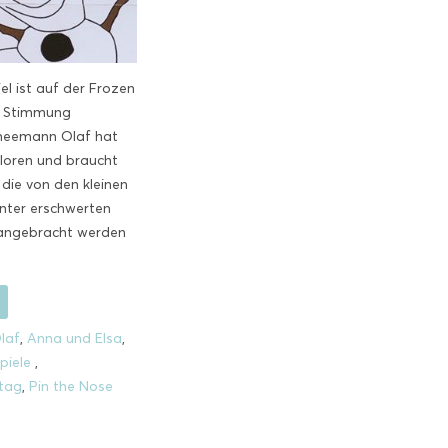
el ist auf der Frozen
e Stimmung
hneemann Olaf hat
rloren und braucht
 die von den kleinen
nter erschwerten
angebracht werden
laf
,
Anna und Elsa
,
piele
,
tag
,
Pin the Nose