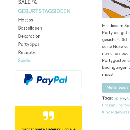
SALE %
GEBURTSTAGSIDEEN
Mottos
Mit diesem Spi
Bastelideen
Party die gut
Dekoration
gesichert. Sc
Partytipps
seine Nase ve
Rezepte
nun eine neue,
Partygästen u
Spiele
Bedingungen 
muss!
Mehr lesen
Tags:
Spiele
,
O
Frozen
,
Partys
Kindergeburts
Sehr schnelle Lieferung und alle