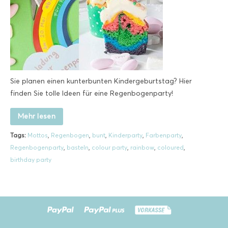
Sie planen einen kunterbunten Kindergeburtstag? Hier
finden Sie tolle Ideen für eine Regenbogenparty!
Mehr lesen
Tags:
Mottos
,
Regenbogen
,
bunt
,
Kinderparty
,
Farbenparty
,
Regenbogenparty
,
basteln
,
colour party
,
rainbow
,
coloured
,
birthday party