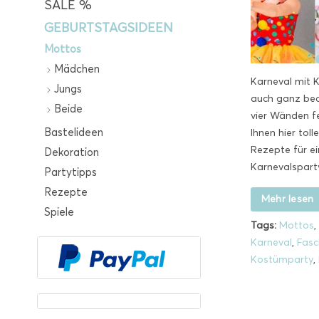
SALE %
GEBURTSTAGSIDEEN
Mottos
Mädchen
Karneval mit 
Jungs
auch ganz beq
Beide
vier Wänden fe
Bastelideen
Ihnen hier tol
Rezepte für e
Dekoration
Karnevalsparty
Partytipps
Rezepte
Mehr lesen
Spiele
Tags:
Mottos
,
Karneval
,
Fasc
Kostümparty
,