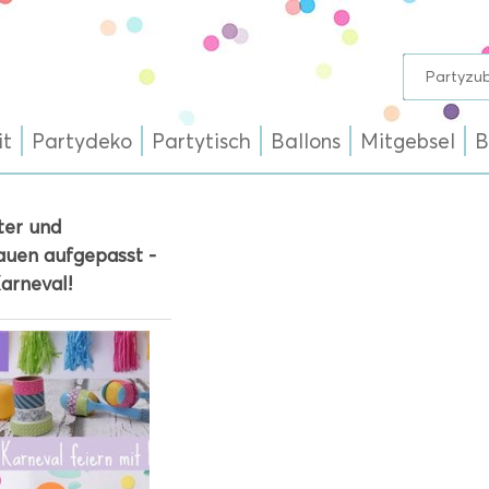
it
Partydeko
Partytisch
Ballons
Mitgebsel
B
ter und
auen aufgepasst -
Karneval!