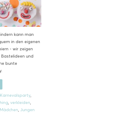
Kindern kann man
uem in den eigenen
iern - wir zeigen
le Bastelideen und
ine bunte
.
Karnevalsparty
,
hing
,
verkleiden
,
Mädchen
,
Jungen