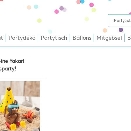
it
Partydeko
Partytisch
Ballons
Mitgebsel
B
eine Yakari
sparty!