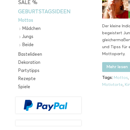
SALE %
GEBURTSTAGSIDEEN
Mottos
Der kleine Ind
Mädchen
begeistert Ju
Jungs
gleichermaßen.
Beide
und Tipss für 
Mottoparty.
Bastelideen
Dekoration
Mehr lesen
Partytipps
Tags:
Mottos
,
Rezepte
Motivtorte
,
Ki
Spiele