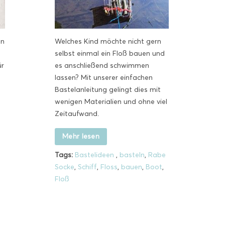
en
Welches Kind möchte nicht gern
selbst einmal ein Floß bauen und
ür
es anschließend schwimmen
lassen? Mit unserer einfachen
Bastelanleitung gelingt dies mit
wenigen Materialien und ohne viel
Zeitaufwand.
Mehr lesen
Tags:
Bastelideen
,
basteln
,
Rabe
Socke
,
Schiff
,
Floss
,
bauen
,
Boot
,
Floß