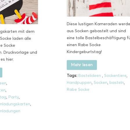
Diese lustigen Kameraden werd
aus Socken gebastelt und sind
ngskarten mit dem
eine tolle Bastelbeschäftigung f
Socke laden alle
einen Rabe Socke
e Socke
Kindergeburtstag!
n. Druckvorlage und
es hier.
Mehr lesen
Tags:
Bastelideen
,
Sockentiere
,
Handpuppen
,
Socken
,
basteln
,
deen
,
Rabe Socke
ten
,
tag
,
Party
,
inladungskarten
,
inladungen