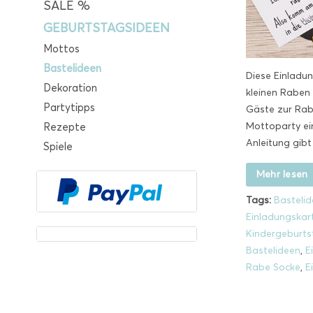
SALE %
GEBURTSTAGSIDEEN
Mottos
Bastelideen
Diese Einladu
Dekoration
kleinen Raben 
Partytipps
Gäste zur Rab
Mottoparty ei
Rezepte
Anleitung gibt 
Spiele
Mehr lesen
Tags:
Basteli
Einladungskar
Kindergeburts
Bastelideen
,
E
Rabe Socke
,
E