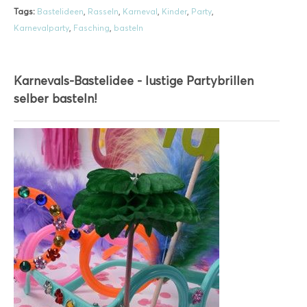
Tags:
Bastelideen
,
Rasseln
,
Karneval
,
Kinder
,
Party
,
Karnevalparty
,
Fasching
,
basteln
Karnevals-Bastelidee - lustige Partybrillen
selber basteln!