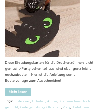
Diese Einladungskarten für die Drachenzähmen leicht
gemacht-Party sehen toll aus, sind aber ganz leicht
nachzubasteln. Hier ist die Anleitung samt
Bastelvorlage zum Ausschneiden!
Mehr lesen
Tags:
Bastelideen
,
Einladungskarten
,
Drachenzähmen leicht
gemacht
,
Kindergeburtstag
,
Ohnezahn
,
Party
,
Bastelideen
,