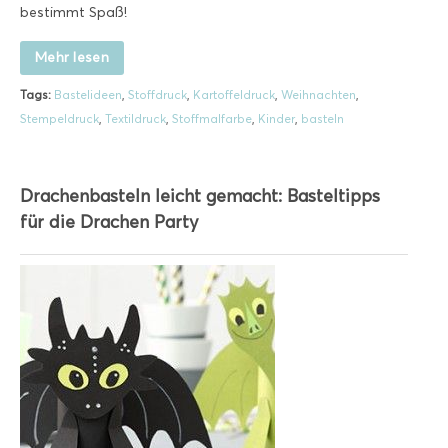
bestimmt Spaß!
Mehr lesen
Tags:
Bastelideen
,
Stoffdruck
,
Kartoffeldruck
,
Weihnachten
,
Stempeldruck
,
Textildruck
,
Stoffmalfarbe
,
Kinder
,
basteln
Drachenbasteln leicht gemacht: Basteltipps
für die Drachen Party