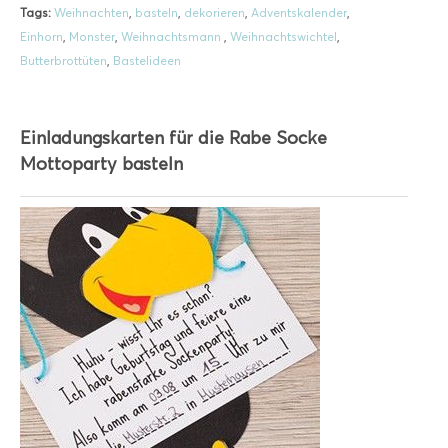
Tags:
Weihnachten
,
basteln
,
dekorieren
,
Adventskalender
,
Einhorn
,
Monster
,
Weihnachtsmann
,
Weihnachtswichtel
,
Butterbrottüten
,
Bastelideen
Einladungskarten für die Rabe Socke
Mottoparty basteln