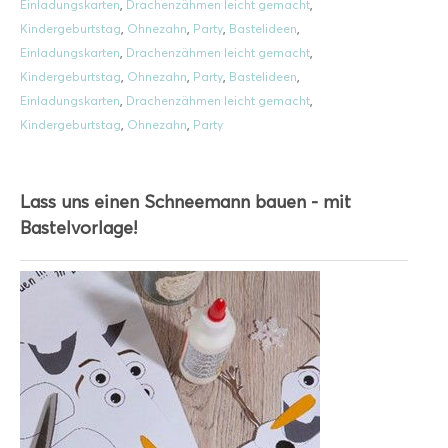
Einladungskarten
,
Drachenzähmen leicht gemacht
,
Kindergeburtstag
,
Ohnezahn
,
Party
,
Bastelideen
,
Einladungskarten
,
Drachenzähmen leicht gemacht
,
Kindergeburtstag
,
Ohnezahn
,
Party
,
Bastelideen
,
Einladungskarten
,
Drachenzähmen leicht gemacht
,
Kindergeburtstag
,
Ohnezahn
,
Party
Lass uns einen Schneemann bauen - mit
Bastelvorlage!