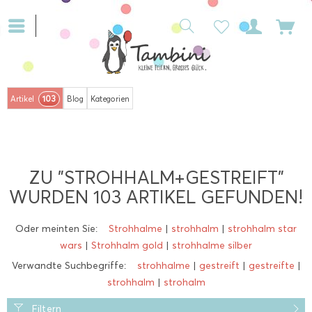
103
Artikel
Blog
Kategorien
ZU "STROHHALM+GESTREIFT"
WURDEN
103
ARTIKEL GEFUNDEN!
Oder meinten Sie:
Strohhalme
|
strohhalm
|
strohhalm star
wars
|
Strohhalm gold
|
strohhalme silber
Verwandte Suchbegriffe:
strohhalme
|
gestreift
|
gestreifte
|
strohhalm
|
strohalm
Filtern