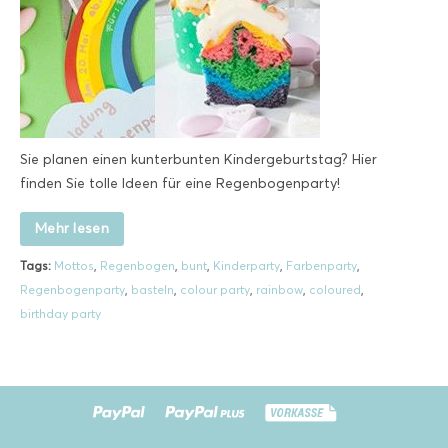
Sie planen einen kunterbunten Kindergeburtstag? Hier
finden Sie tolle Ideen für eine Regenbogenparty!
Mehr lesen
Tags:
Mottos
,
Regenbogen
,
bunt
,
Kinderparty
,
Farbenparty
,
Regenbogenparty
,
basteln
,
colour party
,
rainbow
,
coloured
,
birthday party