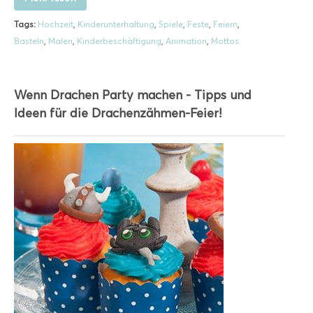
Tags:
Hochzeit
,
Kinderunterhaltung
,
Spiele
,
Feste
,
Feiern
,
Basteln
,
Malen
,
Kinderbeschäftigung
,
Animation
,
Mottos
Wenn Drachen Party machen - Tipps und
Ideen für die Drachenzähmen-Feier!