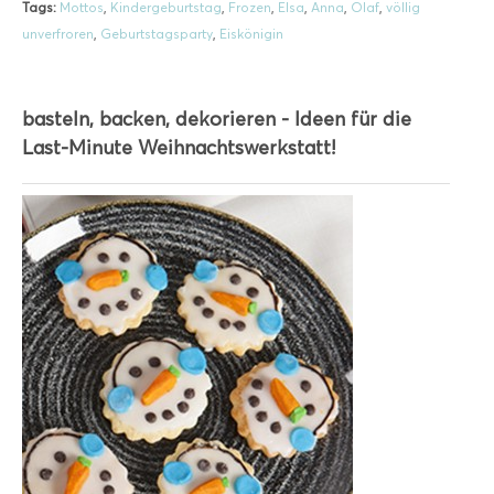
Tags:
Mottos
,
Kindergeburtstag
,
Frozen
,
Elsa
,
Anna
,
Olaf
,
völlig
unverfroren
,
Geburtstagsparty
,
Eiskönigin
basteln, backen, dekorieren - Ideen für die
Last-Minute Weihnachtswerkstatt!