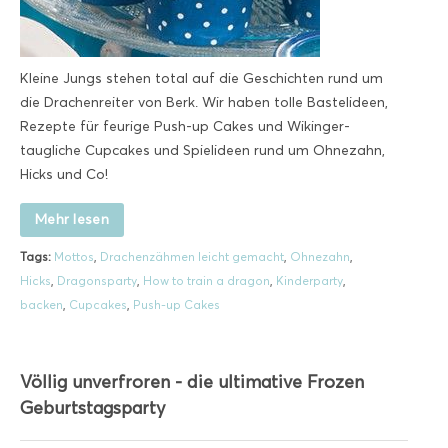
Kleine Jungs stehen total auf die Geschichten rund um
die Drachenreiter von Berk. Wir haben tolle Bastelideen,
Rezepte für feurige Push-up Cakes und Wikinger-
taugliche Cupcakes und Spielideen rund um Ohnezahn,
Hicks und Co!
Mehr lesen
Tags:
Mottos
,
Drachenzähmen leicht gemacht
,
Ohnezahn
,
Hicks
,
Dragonsparty
,
How to train a dragon
,
Kinderparty
,
backen
,
Cupcakes
,
Push-up Cakes
Völlig unverfroren - die ultimative Frozen
Geburtstagsparty